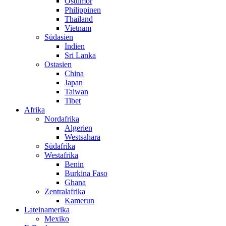
Osttimor
Philippinen
Thailand
Vietnam
Südasien
Indien
Sri Lanka
Ostasien
China
Japan
Taiwan
Tibet
Afrika
Nordafrika
Algerien
Westsahara
Südafrika
Westafrika
Benin
Burkina Faso
Ghana
Zentralafrika
Kamerun
Lateinamerika
Mexiko