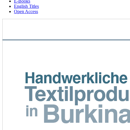
E-Books
English Titles
Open Access