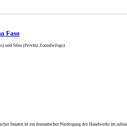
na Faso
so) und Séna (Provinz Zoundwéogo)
ischer Staaten ist ein dramatischer Niedergang des Handwerks im subs