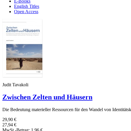
E-Books
English Titles
Open Access
Judit Tavakoli
Zwischen Zelten und Häusern
Die Bedeutung materieller Ressourcen für den Wandel von Identitätsk
29,90 €
27,94 €
MwSt.-Betrag:
1,96 €