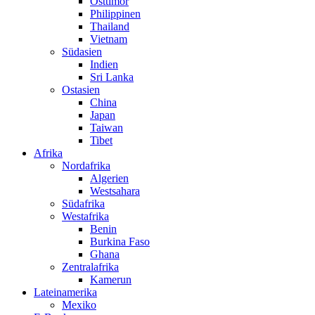
Osttimor
Philippinen
Thailand
Vietnam
Südasien
Indien
Sri Lanka
Ostasien
China
Japan
Taiwan
Tibet
Afrika
Nordafrika
Algerien
Westsahara
Südafrika
Westafrika
Benin
Burkina Faso
Ghana
Zentralafrika
Kamerun
Lateinamerika
Mexiko