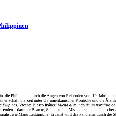
Philippinen
in, die Philippinen durch die Augen von Reisenden vom 19. Jahrhunder
nialherrschaft, die Zeit unter US-amerikanischer Kontrolle und die Ära 
a Filipinas
, Vicente Blasco Ibáñez’
Vuelta al mundo de un novelista
ode
nden – darunter Beamte, Soldaten und Missionare, ein katholischer A
Journalist wie Manu Leguineche. Ergänzt wird das Panorama durch die S