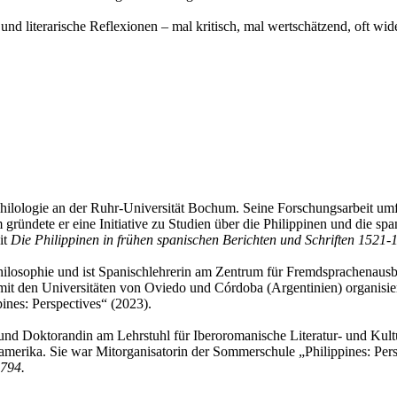
und literarische Reflexionen – mal kritisch, mal wertschätzend, oft wi
 Philologie an der Ruhr-Universität Bochum. Seine Forschungsarbeit um
gründete er eine Initiative zu Studien über die Philippinen und die s
it
Die Philippinen in frühen spanischen Berichten und Schriften 1521-
Philosophie und ist Spanischlehrerin am Zentrum für Fremdsprachenaus
t den Universitäten von Oviedo und Córdoba (Argentinien) organisiert.
ines: Perspectives“ (2023).
n und Doktorandin am Lehrstuhl für Iberoromanische Literatur- und Kul
merika. Sie war Mitorganisatorin der Sommerschule „Philippines: Pers
1794.