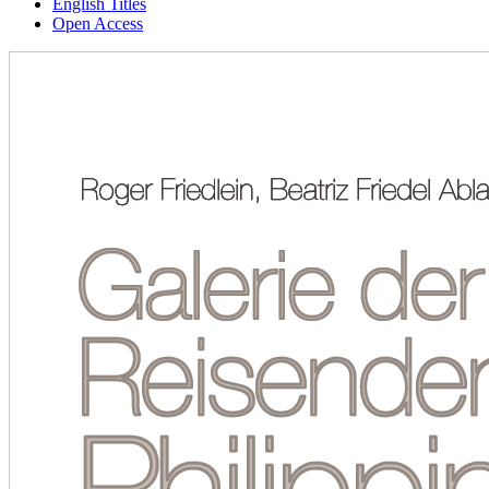
English Titles
Open Access