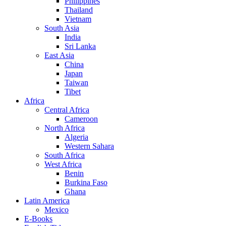
Philippines
Thailand
Vietnam
South Asia
India
Sri Lanka
East Asia
China
Japan
Taiwan
Tibet
Africa
Central Africa
Cameroon
North Africa
Algeria
Western Sahara
South Africa
West Africa
Benin
Burkina Faso
Ghana
Latin America
Mexico
E-Books