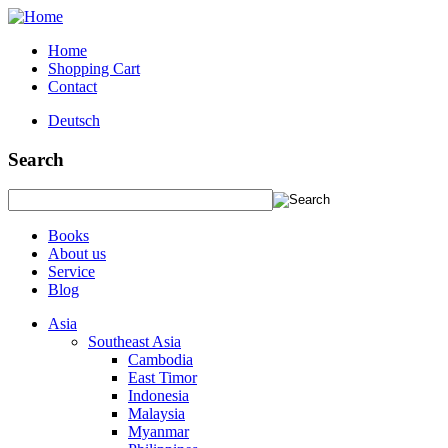
Home
Shopping Cart
Contact
Deutsch
Search
Books
About us
Service
Blog
Asia
Southeast Asia
Cambodia
East Timor
Indonesia
Malaysia
Myanmar