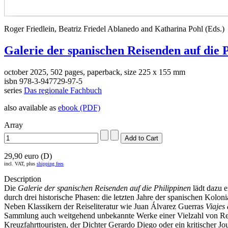
Roger Friedlein, Beatriz Friedel Ablanedo and Katharina Pohl (Eds.)
Galerie der spanischen Reisenden auf die 
october 2025, 502 pages, paperback, size 225 x 155 mm
isbn 978-3-947729-97-5
series
Das regionale Fachbuch
also available as
ebook (PDF)
Array
29,90 euro (D)
incl. VAT, plus
shipping fees
Description
Die
Galerie der spanischen Reisenden auf die Philippinen
lädt dazu e
durch drei historische Phasen: die letzten Jahre der spanischen Kolo
Neben Klassikern der Reiseliteratur wie Juan Álvarez Guerras
Viajes 
Sammlung auch weitgehend unbekannte Werke einer Vielzahl von Reise
Kreuzfahrttouristen, der Dichter Gerardo Diego oder ein kritischer 