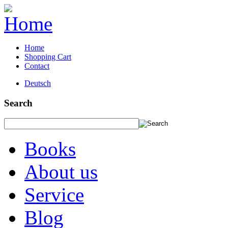
Home
Shopping Cart
Contact
Deutsch
Search
Books
About us
Service
Blog