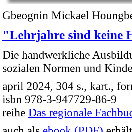
Gbeognin Mickael Houngbe
"Lehrjahre sind keine 
Die handwerkliche Ausbild
sozialen Normen und Kinde
april 2024, 304 s., kart., 
isbn
978-3-947729-86-9
reihe
Das regionale Fachbu
auch als
ebook (PDF)
erhäl