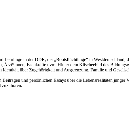
d Lehrlinge in der DDR, der „Bootsflüchtlinge“ in Westdeutschland, d
, Ärzt*innen, Fachkräfte uvm. Hinter dem Klischeebild des Bildungsw
h Identität, über Zugehörigkeit und Ausgrenzung, Familie und Gesellsch
eiträgen und persönlichen Essays über die Lebensrealitäten junger Viet
ft zuzuhören.