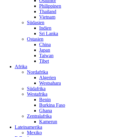
Osttimor
Philippinen
Thailand
Vietnam
Südasien
Indien
Sri Lanka
Ostasien
China
Japan
Taiwan
Tibet
Afrika
Nordafrika
Algerien
Westsahara
Südafrika
Westafrika
Benin
Burkina Faso
Ghana
Zentralafrika
Kamerun
Lateinamerika
Mexiko