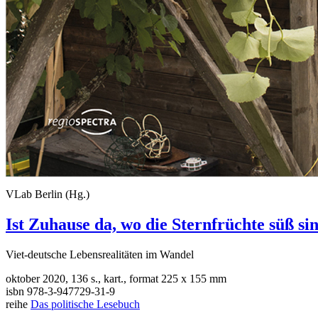
VLab Berlin (Hg.)
Ist Zuhause da, wo die Sternfrüchte süß si
Viet-deutsche Lebensrealitäten im Wandel
oktober 2020, 136 s., kart., format 225 x 155 mm
isbn 978-3-947729-31-9
reihe
Das politische Lesebuch