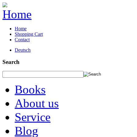
Home
Shopping Cart
Contact
Deutsch
Search
Books
About us
Service
Blog